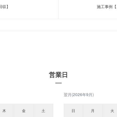
回収】
施工事例【
営業日
翌月(2026年9月)
木
金
土
日
月
火