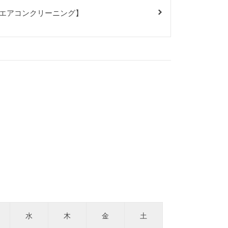
エアコンクリーニング】
水
木
金
土